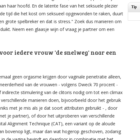
an haar hoofd. En de latente fase van het seksuele plezier
Tip
 de tijd die het kost om seksueel opgewonden te raken, duurt
een grote spelbreker en dat is stress." Zoek dus manieren om
nduikt. Neem een glaasje wijn of vraag je partner om een
t voor iedere vrouw 'de snelweg' naar een
aal geen orgasme krijgen door vaginale penetratie alleen,
 meerderheid van de vrouwen - volgens Dweck 70 procent -
f indirecte stimulering van de clitoris nodig om tot een climax
 verschillende manieren doen, bijvoorbeeld door het gebruik
niks met je mis als je dat soort attributen gebruikt - , door
met je partner), of door het uitproberen van verschillende
oital Alignment Technique (CAT), een variant op de aloude
man bovenop ligt, maar dan wat hogerop geschoven, zodanig
t in de vagina bevindt en daardoor in combinatie met het