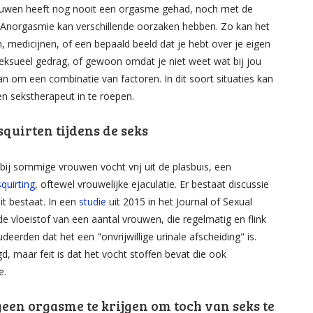
ouwen heeft nog nooit een orgasme gehad, noch met de
 Anorgasmie kan verschillende oorzaken hebben. Zo kan het
edicijnen, of een bepaald beeld dat je hebt over je eigen
eksueel gedrag, of gewoon omdat je niet weet wat bij jou
n om een combinatie van factoren. In dit soort situaties kan
en sekstherapeut in te roepen.
quirten tijdens de seks
bij sommige vrouwen vocht vrij uit de plasbuis, een
squirting
, oftewel vrouwelijke ejaculatie. Er bestaat discussie
it bestaat. In een
studie
uit 2015 in het Journal of Sexual
 vloeistof van een aantal vrouwen, die regelmatig en flink
udeerden dat het een "onvrijwillige urinale afscheiding" is.
d, maar feit is dat het vocht stoffen bevat die ook
e.
 geen orgasme te krijgen om toch van seks te