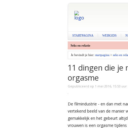
STARTPAGINA
WEBGIDS
N
Seks en relatie
Je bevindt je hier:
startpagina
>
seks en rel
11 dingen die je
orgasme
Gepubliceerd op 1 mei 2016, 15:53 uur
De filmindustrie - en dan met 
vertekend beeld van de manier
gemakkelijk en het gebeurt altijd
vrouwen is een orgasme tijdens h