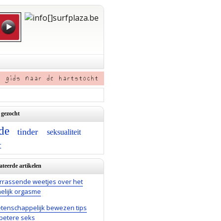
w gids naar de hartstocht
 gezocht
fde
tinder
seksualiteit
t
ateerde artikelen
rrassende weetjes over het
elijk orgasme
tenschappelijk bewezen tips
betere seks