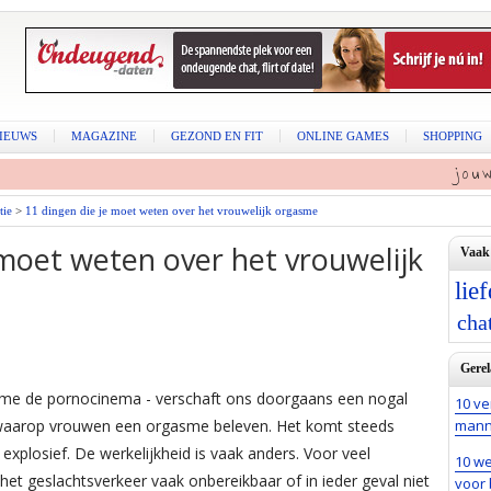
IEUWS
MAGAZINE
GEZOND EN FIT
ONLINE GAMES
SHOPPING
jou
atie
>
11 dingen die je moet weten over het vrouwelijk orgasme
 moet weten over het vrouwelijk
Vaak
lie
cha
Gerel
name de pornocinema - verschaft ons doorgaans een nogal
10 ve
 waarop vrouwen een orgasme beleven. Het komt steeds
mann
 explosief. De werkelijkheid is vaak anders. Voor veel
10 we
et geslachtsverkeer vaak onbereikbaar of in ieder geval niet
voor 