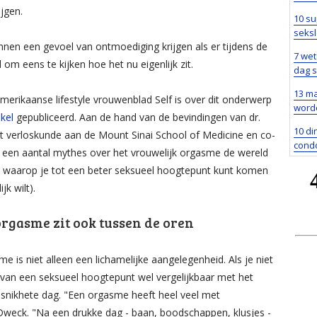
ijgen.
10 su
seks
en een gevoel van ontmoediging krijgen als er tijdens de
7 we
 om eens te kijken hoe het nu eigenlijk zit.
dag 
13 ma
merikaanse lifestyle vrouwenblad Self is over dit onderwerp
word
ikel
gepubliceerd. Aan de hand van de bevindingen van dr.
10 di
nt verloskunde aan de Mount Sinai School of Medicine en co-
cond
t een aantal mythes over het vrouwelijk orgasme de wereld
t waarop je tot een beter seksueel hoogtepunt kunt komen
jk wilt).
orgasme zit ook tussen de oren
is niet alleen een lichamelijke aangelegenheid. Als je niet
jgen van een seksueel hoogtepunt wel vergelijkbaar met het
snikhete dag. "Een orgasme heeft heel veel met
 Dweck. "Na een drukke dag - baan, boodschappen, klusjes -