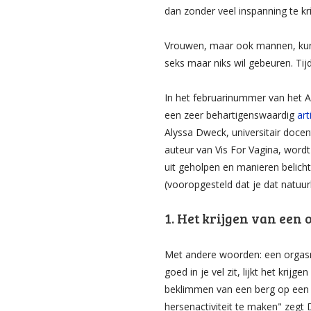
dan zonder veel inspanning te kr
Vrouwen, maar ook mannen, kunn
seks maar niks wil gebeuren. Tijd
In het februarinummer van het A
een zeer behartigenswaardig
art
Alyssa Dweck, universitair doce
auteur van Vis For Vagina, word
uit geholpen en manieren belich
(vooropgesteld dat je dat natuurli
1. Het krijgen van een 
Met andere woorden: een orgasme 
goed in je vel zit, lijkt het kri
beklimmen van een berg op een 
hersenactiviteit te maken" zegt